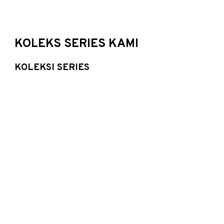
KOLEKS SERIES KAMI
KOLEKSI SERIES
01
Kualitas Granit dari
DECOGRESS GRANITE
TILE