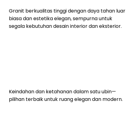
Granit berkualitas tinggi dengan daya tahan luar
biasa dan estetika elegan, sempurna untuk
segala kebutuhan desain interior dan eksterior.
Ubin Porselen dengan
02
Teknologi Terbaru dan
Kualitas Terbaik dari
DECOGRESS GRANITE
TILE
Keindahan dan ketahanan dalam satu ubin—
pilihan terbaik untuk ruang elegan dan modern.
03
Aneka Motif Keramik
Granit dari DECOGRESS
GRANITE TILE