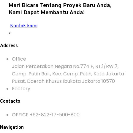
Mari Bicara Tentang Proyek Baru Anda,
Kami Dapat Membantu Anda!
Kontak kami
<
Address
Office
Jalan Percetakan Negara No.774 F, RT.1/RW.7,
Cemp. Putih Bar., Kec. Cemp. Putih, Kota Jakarta
Pusat, Daerah Khusus Ibukota Jakarta 10570
Factory
Contacts
OFFICE
+62-822-17-500-800
Navigation